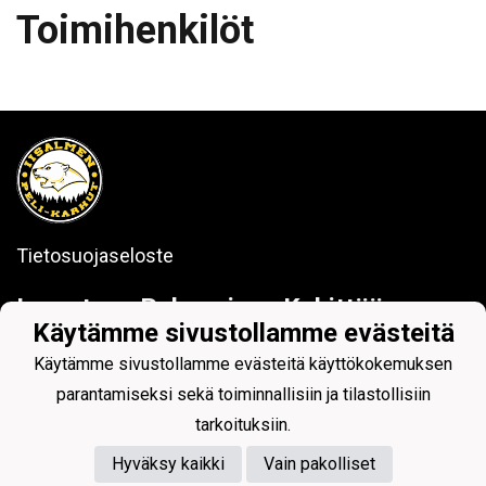
Toimihenkilöt
Tietosuojaseloste
I
nnostava
P
elaaminen
K
ehittää
Käytämme sivustollamme evästeitä
IPK
Käytämme sivustollamme evästeitä käyttökokemuksen
parantamiseksi sekä toiminnallisiin ja tilastollisiin
tarkoituksiin.
Hyväksy kaikki
Vain pakolliset
Powered by