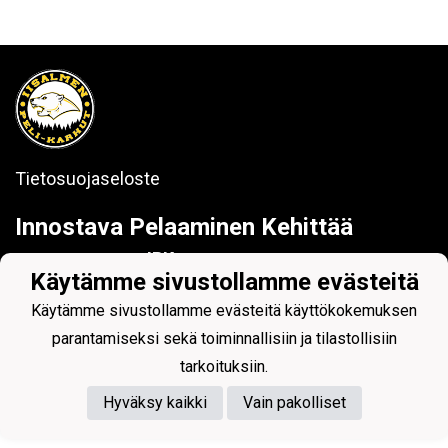
Tietosuojaseloste
I
nnostava
P
elaaminen
K
ehittää
IPK
Käytämme sivustollamme evästeitä
Käytämme sivustollamme evästeitä käyttökokemuksen
parantamiseksi sekä toiminnallisiin ja tilastollisiin
tarkoituksiin.
Powered by
Hyväksy kaikki
Vain pakolliset