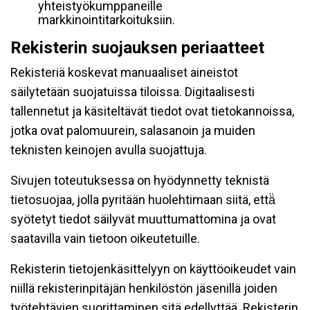
yhteistyökumppaneille
markkinointitarkoituksiin.
Rekisterin suojauksen periaatteet
Rekisteriä koskevat manuaaliset aineistot
säilytetään suojatuissa tiloissa. Digitaalisesti
tallennetut ja käsiteltävät tiedot ovat tietokannoissa,
jotka ovat palomuurein, salasanoin ja muiden
teknisten keinojen avulla suojattuja.
Sivujen toteutuksessa on hyödynnetty teknistä
tietosuojaa, jolla pyritään huolehtimaan siitä, että̈
syötetyt tiedot säilyvät muuttumattomina ja ovat
saatavilla vain tietoon oikeutetuille.
Rekisterin tietojenkäsittelyyn on käyttöoikeudet vain
niillä rekisterinpitäjän henkilöstön jäsenillä joiden
työtehtävien suorittaminen sitä edellyttää. Rekisterin