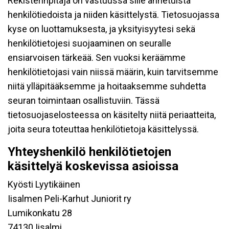
Rekisterinpitäjä on vastuussa sille annetuista
henkilötiedoista ja niiden käsittelystä. Tietosuojassa
kyse on luottamuksesta, ja yksityisyytesi sekä
henkilötietojesi suojaaminen on seuralle
ensiarvoisen tärkeää. Sen vuoksi keräämme
henkilötietojasi vain niissä määrin, kuin tarvitsemme
niitä ylläpitääksemme ja hoitaaksemme suhdetta
seuran toimintaan osallistuviin. Tässä
tietosuojaselosteessa on käsitelty niitä periaatteita,
joita seura toteuttaa henkilötietoja käsittelyssä.
Yhteyshenkilö henkilötietojen
käsittelyä koskevissa asioissa
Kyösti Lyytikäinen
Iisalmen Peli-Karhut Juniorit ry
Lumikonkatu 28
74130 Iisalmi