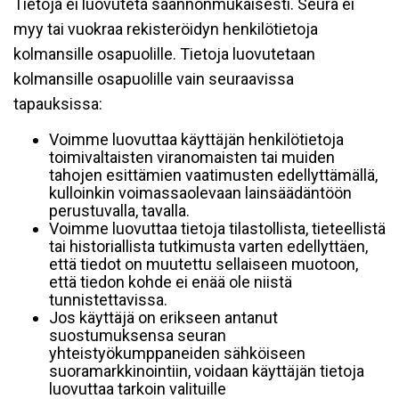
Tietoja ei luovuteta säännönmukaisesti. Seura ei
myy tai vuokraa rekisteröidyn henkilötietoja
kolmansille osapuolille. Tietoja luovutetaan
kolmansille osapuolille vain seuraavissa
tapauksissa:
Voimme luovuttaa käyttäjän henkilötietoja
toimivaltaisten viranomaisten tai muiden
tahojen esittämien vaatimusten edellyttämällä,
kulloinkin voimassaolevaan lainsäädäntöön
perustuvalla, tavalla.
Voimme luovuttaa tietoja tilastollista, tieteellistä
tai historiallista tutkimusta varten edellyttäen,
että tiedot on muutettu sellaiseen muotoon,
että tiedon kohde ei enää ole niistä
tunnistettavissa.
Jos käyttäjä on erikseen antanut
suostumuksensa seuran
yhteistyökumppaneiden sähköiseen
suoramarkkinointiin, voidaan käyttäjän tietoja
luovuttaa tarkoin valituille