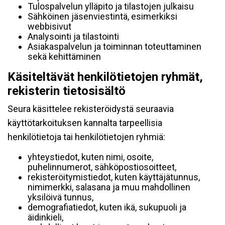
Tulospalvelun ylläpito ja tilastojen julkaisu
Sähköinen jäsenviestintä, esimerkiksi
webbisivut
Analysointi ja tilastointi
Asiakaspalvelun ja toiminnan toteuttaminen
sekä kehittäminen
Käsiteltävät henkilötietojen ryhmät,
rekisterin tietosisältö
Seura käsittelee rekisteröidystä seuraavia
käyttötarkoituksen kannalta tarpeellisia
henkilötietoja tai henkilötietojen ryhmiä:
yhteystiedot, kuten nimi, osoite,
puhelinnumerot, sähköpostiosoitteet,
rekisteröitymistiedot, kuten käyttäjätunnus,
nimimerkki, salasana ja muu mahdollinen
yksilöivä tunnus,
demografiatiedot, kuten ikä, sukupuoli ja
äidinkieli,