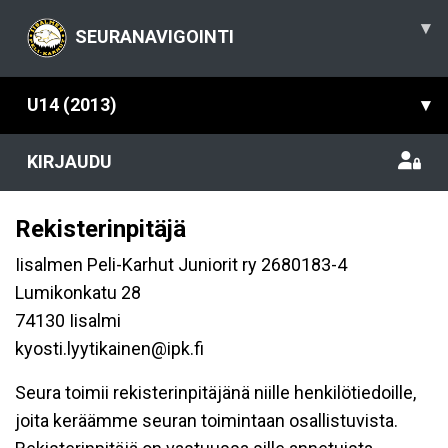
▾
SEURANAVIGOINTI
U14 (2013)
▾
KIRJAUDU
Rekisterinpitäjä
Iisalmen Peli-Karhut Juniorit ry 2680183-4
Lumikonkatu 28
74130 Iisalmi
kyosti.lyytikainen@ipk.fi
Seura toimii rekisterinpitäjänä niille henkilötiedoille,
joita keräämme seuran toimintaan osallistuvista.