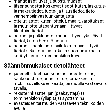
mahdolliset luvat ja suostumukset
jäsensuhdetta koskevat tiedot, kuten, laskutus-
ja maksutiedot, tuote- ja tilaustiedot, tieto
vanhempainvastuunkantajasta
ottelutilastot, kuten, ottelut, maalit, varoitukset
ja muut ottelutapahtumaan liittyvät
tilastointitiedot
palkan- ja palkkionmaksuun liittyvät yksilöivät
tiedot, kuten henkilötunnus
seuran ja henkilön kilpailutoimintaan liittyvät
tiedot sekä muut asiakkaan suostumuksella
kerätyt tiedot, kuten henkilön kuva
Säännönmukaiset tietolähteet
jäseneltä itseltään suoraan järjestelmään,
sähköpostitse, puhelimitse, lomakkeella,
mobiilisovelluksen kautta, tai muulla vastaavalla
tavalla,
rekisterinkäsittelijän (pääkäyttäjä) tai
toimihenkilön (ylläpitäjä) syöttäminä
evästeiden tai muiden vastaavien tekniikoiden
avulla