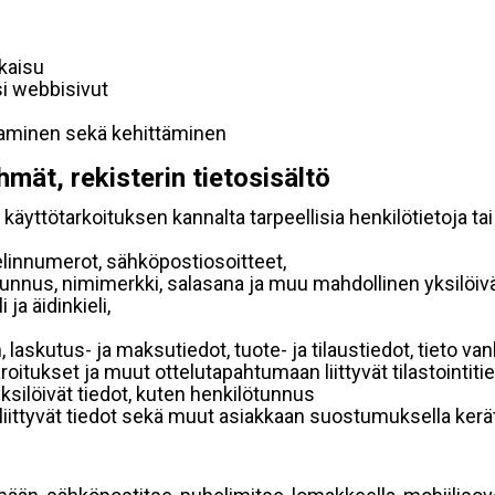
lkaisu
si webbisivut
taminen sekä kehittäminen
hmät, rekisterin tietosisältö
käyttötarkoituksen kannalta tarpeellisia henkilötietoja tai
elinnumerot, sähköpostiosoitteet,
ätunnus, nimimerkki, salasana ja muu mahdollinen yksilöiv
ja äidinkieli,
, laskutus- ja maksutiedot, tuote- ja tilaustiedot, tieto
 varoitukset ja muut ottelutapahtumaan liittyvät tilastointiti
yksilöivät tiedot, kuten henkilötunnus
 liittyvät tiedot sekä muut asiakkaan suostumuksella kerät