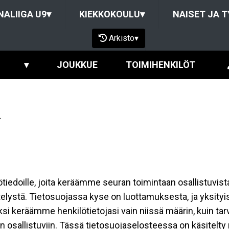
NALIIGA U9
▾
KIEKKOKOULU
▾
NAISET JA 
Arkisto
▾
▾
JOUKKUE
TOIMIHENKILÖT
4
ilötiedoille, joita keräämme seuran toimintaan osallistuvist
ttelystä. Tietosuojassa kyse on luottamuksesta, ja yksity
ksi keräämme henkilötietojasi vain niissä määrin, kuin ta
allistuviin. Tässä tietosuojaselosteessa on käsitelty nii