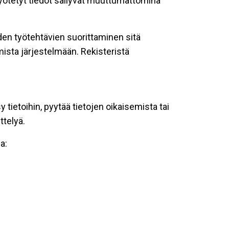
 syötetyt tiedot säilyvät muuttumattomina
oiden työtehtävien suorittaminen sitä
ista järjestelmään. Rekisteristä
tietoihin, pyytää tietojen oikaisemista tai
ttelyä.
a: