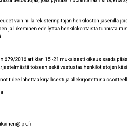
stä tietosuojaa, jolla pyritään huolehtimaan siitä, että̈
eudet vain niillä rekisterinpitäjän henkilöstön jäsenillä j
nen ja lukeminen edellyttää henkilökohtaista tunnistautum
.
n 679/2016 artiklan 15 -21 mukaisesti oikeus saada pääsy 
t järjestelmästä toiseen sekä vastustaa henkilötietojen käsi
öt tulee lähettää kirjallisesti ja allekirjoitettuna osoitteell
ja
ikainen@ipk.fi