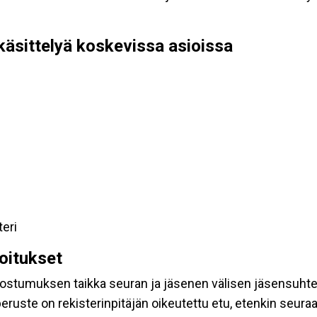
käsittelyä koskevissa asioissa
teri
koitukset
suostumuksen taikka seuran ja jäsenen välisen jäsensuht
eruste on rekisterinpitäjän oikeutettu etu, etenkin seuraav