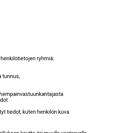
 henkilötietojen ryhmiä:
ä tunnus,
 vanhempainvastuunkantajasta
edot
yt tiedot, kuten henkilön kuva