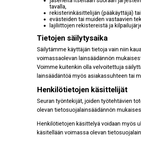
jäseneltä itseltään suoraan järjestel
tavalla,
rekisterinkäsittelijän (pääkäyttäjä) ta
evästeiden tai muiden vastaavien tek
lajiliittojen rekistereistä ja kilpailujä
Tietojen säilytysaika
Säilytämme käyttäjän tietoja vain niin kau
voimassaolevan lainsäädännön mukaisest
Voimme kuitenkin olla velvoitettuja säily
lainsäädäntöä myös asiakassuhteen tai mu
Henkilötietojen käsittelijät
Seuran työntekijät, joiden työtehtävien to
olevan tietosuojalainsäädännön mukaisesti
Henkilötietojen käsittelyä voidaan myös ul
käsitellään voimassa olevan tietosuojala