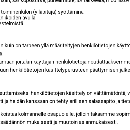
mään, sähköpostitse, puhelimitse, lomakkeella, mobiilisove
i toimihenkilön (ylläpitäjä) syöttäminä
niikoiden avulla
rjestelmistä
an kuin on tarpeen yllä määriteltyjen henkilötietojen käytt
i.
ttämään joitakin käyttäjän henkilötietoja noudattaaksemme
un henkilötietojen käsittelyperusteen päättymisen jälk
teuttamiseksi henkilötietojen käsittely on välttämätöntä, v
 ja heidän kanssaan on tehty erillisen salassapito ja tie
koistaa kolmannelle osapuolelle, jolloin takaamme sopimus
insäädännön mukaisesti ja muutoin asianmukaisesti.