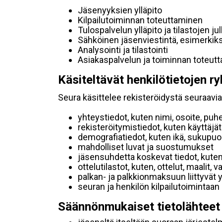
Jäsenyyksien ylläpito
Kilpailutoiminnan toteuttaminen
Tulospalvelun ylläpito ja tilastojen ju
Sähköinen jäsenviestintä, esimerkik
Analysointi ja tilastointi
Asiakaspalvelun ja toiminnan toteut
Käsiteltävät henkilötietojen ry
Seura käsittelee rekisteröidystä seuraavia 
yhteystiedot, kuten nimi, osoite, puh
rekisteröitymistiedot, kuten käyttäj
demografiatiedot, kuten ikä, sukupuoli 
mahdolliset luvat ja suostumukset
jäsensuhdetta koskevat tiedot, kuten
ottelutilastot, kuten, ottelut, maalit,
palkan- ja palkkionmaksuun liittyvät 
seuran ja henkilön kilpailutoimintaan
Säännönmukaiset tietolähteet