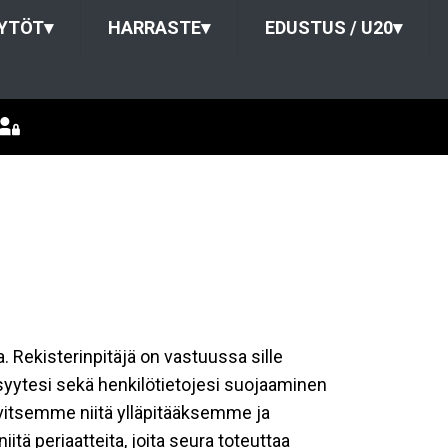
TYTÖT
▾
HARRASTE
▾
EDUSTUS / U20
▾
a. Rekisterinpitäjä on vastuussa sille
isyytesi sekä henkilötietojesi suojaaminen
rvitsemme niitä ylläpitääksemme ja
tä periaatteita, joita seura toteuttaa