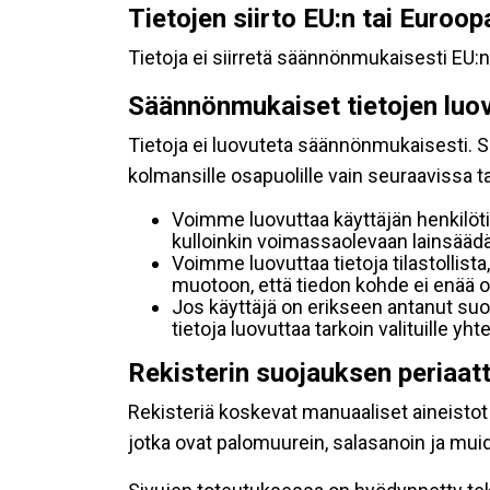
Tietojen siirto EU:n tai Euroo
Tietoja ei siirretä säännönmukaisesti EU:n
Säännönmukaiset tietojen luo
Tietoja ei luovuteta säännönmukaisesti. Se
kolmansille osapuolille vain seuraavissa 
Voimme luovuttaa käyttäjän henkilöti
kulloinkin voimassaolevaan lainsäädän
Voimme luovuttaa tietoja tilastollista,
muotoon, että tiedon kohde ei enää ol
Jos käyttäjä on erikseen antanut s
tietoja luovuttaa tarkoin valituille y
Rekisterin suojauksen periaat
Rekisteriä koskevat manuaaliset aineistot s
jotka ovat palomuurein, salasanoin ja muid