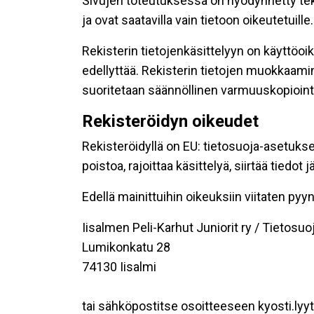
Sivujen toteutuksessa on hyödynnetty tekni
ja ovat saatavilla vain tietoon oikeutetuille.
Rekisterin tietojenkäsittelyyn on käyttöoik
edellyttää. Rekisterin tietojen muokkaami
suoritetaan säännöllinen varmuuskopiointi
Rekisteröidyn oikeudet
Rekisteröidyllä on EU: tietosuoja-asetukse
poistoa, rajoittaa käsittelyä, siirtää tiedo
Edellä mainittuihin oikeuksiin viitaten pyynn
Iisalmen Peli-Karhut Juniorit ry / Tietosuo
Lumikonkatu 28
74130 Iisalmi
tai sähköpostitse osoitteeseen kyosti.lyyt