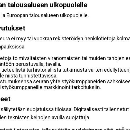
pan talousalueen ulkopuolelle
 ja Euroopan talousalueen ulkopuolelle.
vutukset
ura ei myy tai vuokraa rekisteröidyn henkilötietoja kolman
tapauksissa:
etoja toimivaltaisten viranomaisten tai muiden tahojen e
töön perustuvalla, tavalla.
 tieteellistä tai historiallista tutkimusta varten edellyttäe
e niistä tunnistettavissa.
uostumuksensa seuran yhteistyökumppaneiden sähköiseen 
hteistyökumppaneille markkinointitarkoituksiin.
teet
äilytetään suojatuissa tiloissa. Digitaalisesti tallennetut 
en teknisten keinojen avulla suojattuja.