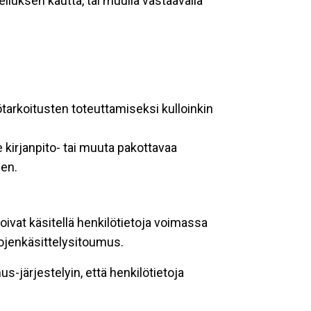
lluksen kautta, tai muulla vastaavalla
ötarkoitusten toteuttamiseksi kulloinkin
 kirjanpito- tai muuta pakottavaa
een.
oivat käsitellä henkilötietoja voimassa
tojenkäsittelysitoumus.
-järjestelyin, että henkilötietoja