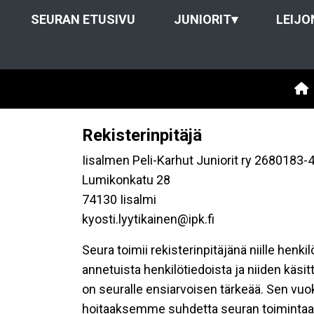
SEURAN ETUSIVU
JUNIORIT
▾
LEIJO
Rekisterinpitäjä
Iisalmen Peli-Karhut Juniorit ry 2680183-
Lumikonkatu 28
74130 Iisalmi
kyosti.lyytikainen@ipk.fi
Seura toimii rekisterinpitäjänä niille henk
annetuista henkilötiedoista ja niiden käsi
on seuralle ensiarvoisen tärkeää. Sen vuo
hoitaaksemme suhdetta seuran toimintaan os