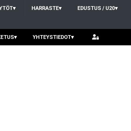
TYTÖT
▾
HARRASTE
▾
EDUSTUS / U20
▾
KETUS
▾
YHTEYSTIEDOT
▾