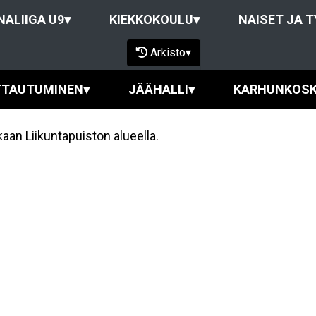
NALIIGA U9
▾
KIEKKOKOULU
▾
NAISET JA 
Arkisto
▾
TTAUTUMINEN
▾
JÄÄHALLI
▾
KARHUNKOS
kaan Liikuntapuiston alueella.