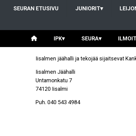
SEURAN ETUSIVU
JUNIORIT
▾
LEIJO
IPK
▾
SEURA
▾
ILMOI
Iisalmen jäähalli ja tekojää sijaitsevat Kan
Iisalmen Jäähalli
Untamonkatu 7
74120 Iisalmi
Puh. 040 543 4984